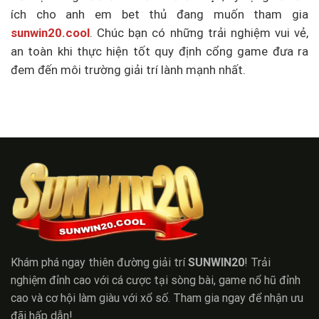
ích cho anh em bet thủ đang muốn tham gia
sunwin20.cool
. Chúc bạn có những trải nghiệm vui vẻ,
an toàn khi thực hiện tốt quy định cổng game đưa ra
đem đến môi trường giải trí lành mạnh nhất.
Khám phá ngay thiên đường giải trí
SUNWIN20
! Trải
nghiệm đỉnh cao với cá cược tại sòng bài, game nổ hũ đỉnh
cao và cơ hội làm giàu với xổ số. Tham gia ngay để nhận ưu
đãi hấp dẫn!