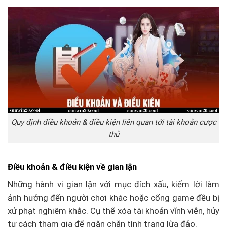
Quy định điều khoản & điều kiện liên quan tới tài khoản cược
thủ
Điều khoản & điều kiện về gian lận
Những hành vi gian lận với mục đích xấu, kiếm lời làm
ảnh hưởng đến người chơi khác hoặc cổng game đều bị
xử phạt nghiêm khắc. Cụ thể xóa tài khoản vĩnh viễn, hủy
tư cách tham gia để ngăn chặn tình trạng lừa đảo.