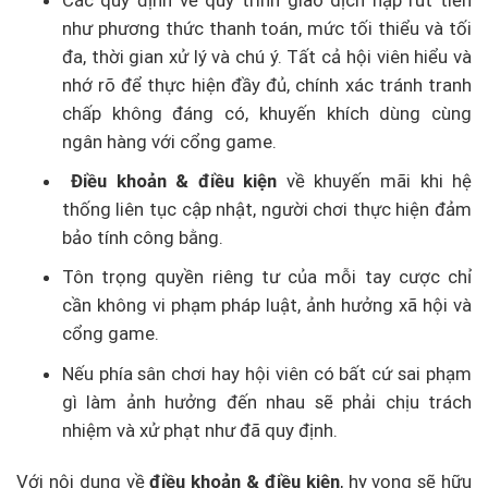
Các quy định về quy trình giao dịch nạp rút tiền
như phương thức thanh toán, mức tối thiểu và tối
đa, thời gian xử lý và chú ý. Tất cả hội viên hiểu và
nhớ rõ để thực hiện đầy đủ, chính xác tránh tranh
chấp không đáng có, khuyến khích dùng cùng
ngân hàng với cổng game.
Điều khoản & điều kiện
về khuyến mãi khi hệ
thống liên tục cập nhật, người chơi thực hiện đảm
bảo tính công bằng.
Tôn trọng quyền riêng tư của mỗi tay cược chỉ
cần không vi phạm pháp luật, ảnh hưởng xã hội và
cổng game.
Nếu phía sân chơi hay hội viên có bất cứ sai phạm
gì làm ảnh hưởng đến nhau sẽ phải chịu trách
nhiệm và xử phạt như đã quy định.
Với nội dung về
điều khoản & điều kiện
, hy vọng sẽ hữu