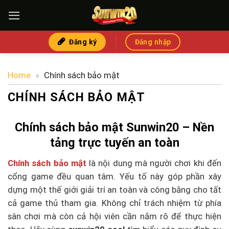
Skip
to
content
Đăng nhập
Đăng ký
Home
»
Chính sách bảo mật
CHÍNH SÁCH BẢO MẬT
Chính sách bảo mật Sunwin20 – Nền
tảng trực tuyến an toàn
Chính sách bảo mật
là nội dung mà người chơi khi đến
cổng game đều quan tâm. Yếu tố này góp phần xây
dựng một thế giới giải trí an toàn và công bằng cho tất
cả game thủ tham gia. Không chỉ trách nhiệm từ phía
sân chơi mà còn cả hội viên cần nắm rõ để thực hiện