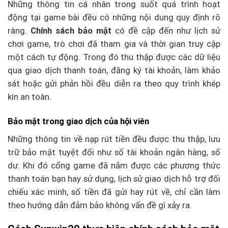
Những thông tin cá nhân trong suốt quá trình hoạt
động tại game bài đều có những nội dung quy định rõ
ràng.
Chính sách bảo mật
có đề cập đến như lịch sử
chơi game, trò chơi đã tham gia và thời gian truy cập
một cách tự động. Trong đó thu thập được các dữ liệu
qua giao dịch thanh toán, đăng ký tài khoản, làm khảo
sát hoặc gửi phản hồi đều diễn ra theo quy trình khép
kín an toàn.
Bảo mật trong giao dịch của hội viên
Những thông tin về nạp rút tiền đều được thu thập, lưu
trữ bảo mật tuyệt đối như số tài khoản ngân hàng, số
dư. Khi đó cổng game đã nắm được các phương thức
thanh toán bạn hay sử dụng, lịch sử giao dịch hỗ trợ đối
chiếu xác minh, số tiền đã gửi hay rút về, chỉ cần làm
theo hướng dẫn đảm bảo không vấn đề gì xảy ra.