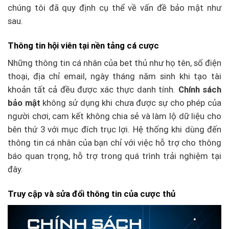
chúng tôi đã quy định cụ thể về vấn đề bảo mật như
sau.
Thông tin hội viên tại nền tảng cá cược
Những thông tin cá nhân của bet thủ như họ tên, số điện
thoại, địa chỉ email, ngày tháng năm sinh khi tạo tài
khoản tất cả đều được xác thực danh tính.
Chính sách
bảo mật
không sử dụng khi chưa được sự cho phép của
người chơi, cam kết không chia sẻ và làm lộ dữ liệu cho
bên thứ 3 với mục đích trục lợi. Hệ thống khi dùng đến
thông tin cá nhân của bạn chỉ với việc hỗ trợ cho thông
báo quan trọng, hỗ trợ trong quá trình trải nghiệm tại
đây.
Truy cập và sửa đổi thông tin của cược thủ