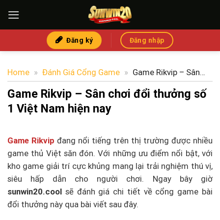
Skip
to
content
Đăng nhập
Đăng ký
Home
»
Đánh Giá Cổng Game
»
Game Rikvip – Sân
chơi đổi thưởng số 1 Việt Nam hiện nay
Game Rikvip – Sân chơi đổi thưởng số
1 Việt Nam hiện nay
Game Rikvip
đang nổi tiếng trên thị trường được nhiều
game thủ Việt săn đón. Với những ưu điểm nổi bật, với
kho game giải trí cực khủng mang lại trải nghiệm thú vị,
siêu hấp dẫn cho người chơi. Ngay bây giờ
sunwin20.cool
sẽ đánh giá chi tiết về cổng game bài
đổi thưởng này qua bài viết sau đây.