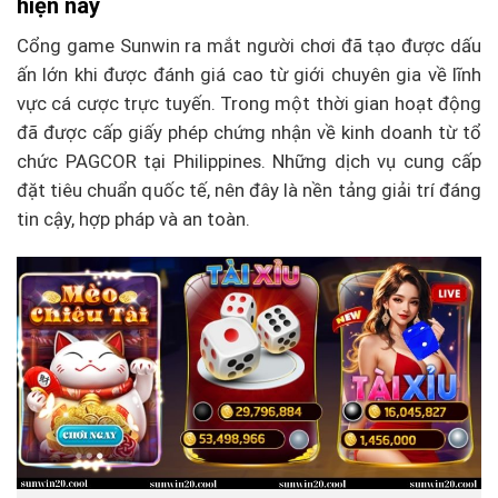
hiện nay
Cổng game Sunwin ra mắt người chơi đã tạo được dấu
ấn lớn khi được đánh giá cao từ giới chuyên gia về lĩnh
vực cá cược trực tuyến. Trong một thời gian hoạt động
đã được cấp giấy phép chứng nhận về kinh doanh từ tổ
chức PAGCOR tại Philippines. Những dịch vụ cung cấp
đặt tiêu chuẩn quốc tế, nên đây là nền tảng giải trí đáng
tin cậy, hợp pháp và an toàn.