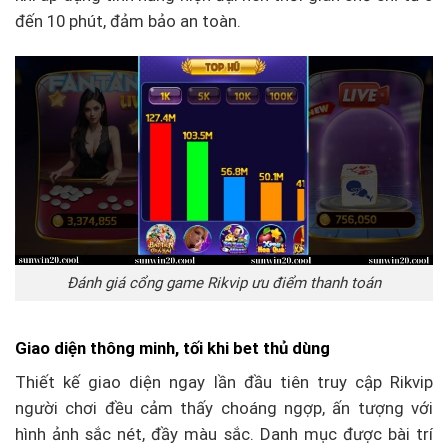
đến 10 phút, đảm bảo an toàn.
Đánh giá cổng game Rikvip ưu điểm thanh toán
Giao diện thông minh, tối khi bet thủ dùng
Thiết kế giao diện ngay lần đầu tiên truy cập Rikvip
người chơi đều cảm thấy choáng ngợp, ấn tượng với
hình ảnh sắc nét, đầy màu sắc. Danh mục được bài trí