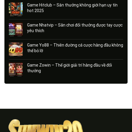
Game Hitclub – Săn thưởng không giới hạn uy tín
hot 2025
Game Nhatvip – Sân chơi đổi thưởng được tay cược
yêu thích
Game Yo88 – Thiên đường cá cược hàng đầu không
thể bỏ lỡ
Game Zowin – Thế giới giải trí hàng đầu về đổi
thưởng