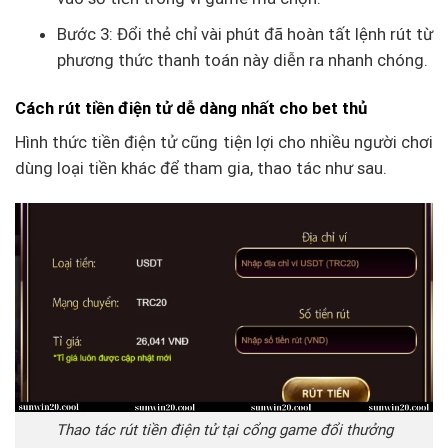
Bước 3: Đổi thẻ chỉ vài phút đã hoàn tất lệnh rút từ
phương thức thanh toán này diễn ra nhanh chóng.
Cách rút tiền điện tử dễ dàng nhất cho bet thủ
Hình thức tiền điện tử cũng tiện lợi cho nhiều người chơi
dùng loại tiền khác để tham gia, thao tác như sau.
Thao tác rút tiền điện tử tại cổng game đổi thưởng