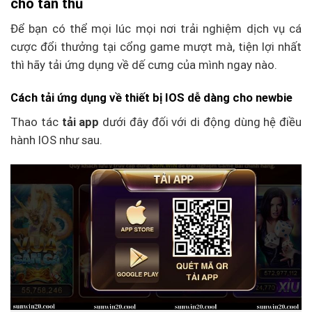
cho tân thủ
Để bạn có thể mọi lúc mọi nơi trải nghiệm dịch vụ cá
cược đổi thưởng tại cổng game mượt mà, tiện lợi nhất
thì hãy tải ứng dụng về dế cưng của mình ngay nào.
Cách tải ứng dụng về thiết bị IOS dễ dàng cho newbie
Thao tác
tải app
dưới đây đối với di động dùng hệ điều
hành IOS như sau.