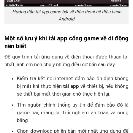
Hướng dẫn tải app game bài về điện thoại hệ điều hành
Android
Một số lưu ý khi tải app cổng game về di động
nên biết
Để quy trình tải ứng dụng về điện thoại được thuận lợi
nhất, anh em nên chú ý những điều cơ bản sau đây.
Kiểm tra kết nối internet đảm bảo ổn định không
bị mất khi thực hiện
tải app
về thiết bị, nếu không
sẽ thất bại mất thời gian chờ thực hiện lại.
Tìm nguồn chính thống uy tín để đảm bảo đó là
game bài, mang lại trải nghiệm an toàn và công
bằng.
Chọn download phiên bản mới nhất ứng dụng để