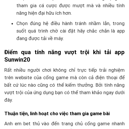
tham gia cá cược được mượt mà và nhiều tính
năng hiện đại hữu ích hơn.
Chọn đúng hệ điều hành tránh nhầm lẫn, trong
suốt quá trình chờ cài đặt hãy chắc chắn là app
đang được tải về máy.
Điểm qua tính năng vượt trội khi tải app
Sunwin20
Rất nhiều người chơi không chỉ trực tiếp trải nghiệm
trên website của cổng game mà còn cả điện thoại để
bất cứ lúc nào cũng có thể kiếm thưởng. Bởi tính năng
vượt trội của ứng dụng bạn có thể tham khảo ngay dưới
đây.
Thuận tiện, linh hoạt cho việc tham gia game bài
Anh em bet thủ vào đến trang chủ cổng game nhanh