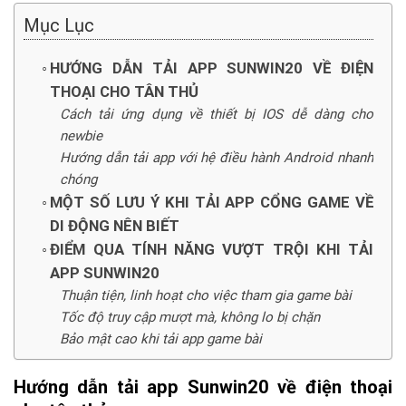
Mục Lục
HƯỚNG DẪN TẢI APP SUNWIN20 VỀ ĐIỆN
THOẠI CHO TÂN THỦ
Cách tải ứng dụng về thiết bị IOS dễ dàng cho
newbie
Hướng dẫn tải app với hệ điều hành Android nhanh
chóng
MỘT SỐ LƯU Ý KHI TẢI APP CỔNG GAME VỀ
DI ĐỘNG NÊN BIẾT
ĐIỂM QUA TÍNH NĂNG VƯỢT TRỘI KHI TẢI
APP SUNWIN20
Thuận tiện, linh hoạt cho việc tham gia game bài
Tốc độ truy cập mượt mà, không lo bị chặn
Bảo mật cao khi tải app game bài
Hướng dẫn tải app Sunwin20 về điện thoại