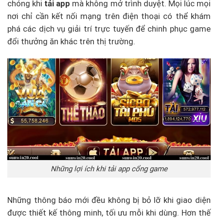
chóng khi
tải app
mà không mở trình duyệt. Mọi lúc mọi
nơi chỉ cần kết nối mạng trên điện thoại có thể khám
phá các dịch vụ giải trí trực tuyến để chinh phục game
đổi thưởng ăn khác trên thị trường.
Những lợi ích khi tải app cổng game
Những thông báo mới đều không bị bỏ lỡ khi giao diện
được thiết kế thông minh, tối ưu mỗi khi dùng. Hơn thế