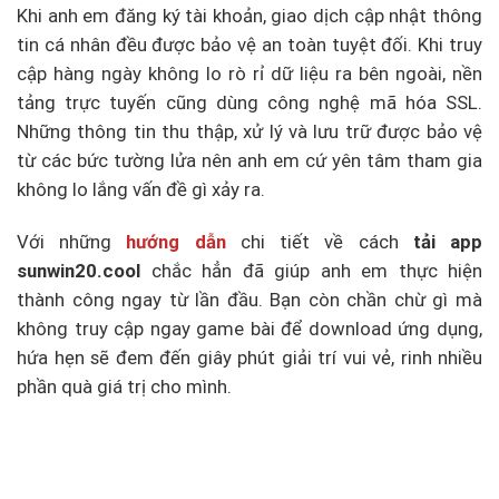
Khi anh em đăng ký tài khoản, giao dịch cập nhật thông
tin cá nhân đều được bảo vệ an toàn tuyệt đối. Khi truy
cập hàng ngày không lo rò rỉ dữ liệu ra bên ngoài, nền
tảng trực tuyến cũng dùng công nghệ mã hóa SSL.
Những thông tin thu thập, xử lý và lưu trữ được bảo vệ
từ các bức tường lửa nên anh em cứ yên tâm tham gia
không lo lắng vấn đề gì xảy ra.
Với những
hướng dẫn
chi tiết về cách
tải app
sunwin20.cool
chắc hẳn đã giúp anh em thực hiện
thành công ngay từ lần đầu. Bạn còn chần chừ gì mà
không truy cập ngay game bài để download ứng dụng,
hứa hẹn sẽ đem đến giây phút giải trí vui vẻ, rinh nhiều
phần quà giá trị cho mình.