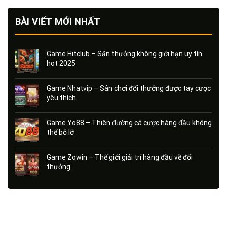
BÀI VIẾT MỚI NHẤT
Game Hitclub – Săn thưởng không giới hạn uy tín
hot 2025
Game Nhatvip – Sân chơi đổi thưởng được tay cược
yêu thích
Game Yo88 – Thiên đường cá cược hàng đầu không
thể bỏ lỡ
Game Zowin – Thế giới giải trí hàng đầu về đổi
thưởng